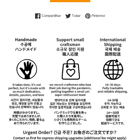
Compartilhar no Facebook
Tuitar
Incluir como pin no Pin
Compartilhar
Tuitar
Pinterest