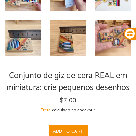
Conjunto de giz de cera REAL em
miniatura: crie pequenos desenhos
Preço
$7.00
normal
Frete
calculado no checkout.
ADD TO CART