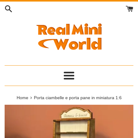
Vai
direttamente
ai
contenuti
Menu
›
Home
Porta ciambelle e porta pane in miniatura 1:6