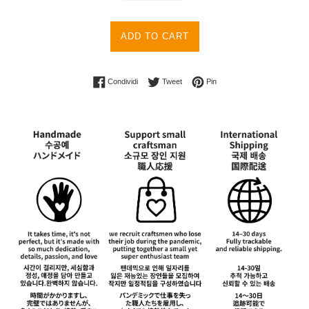
ADD TO CART
Condividi su Facebook
Twitta su Twitter
Pinna su Pinterest
Condividi
Tweet
Pin